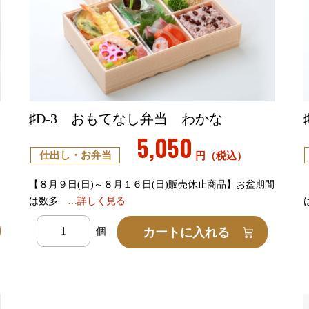
♯D-3 おもてなし弁当 わかな
5,050
仕出し・お弁当
円（税込）
間
【８月９日(日)～８月１６日(日)販売休止商品】お盆期間
は数多
…詳しく見る