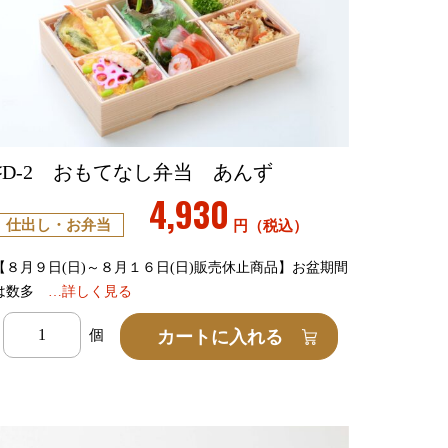
♯D-2 おもてなし弁当 あんず
4,930
仕出し・お弁当
円（税込）
【８月９日(日)～８月１６日(日)販売休止商品】お盆期間
は数多
…詳しく見る