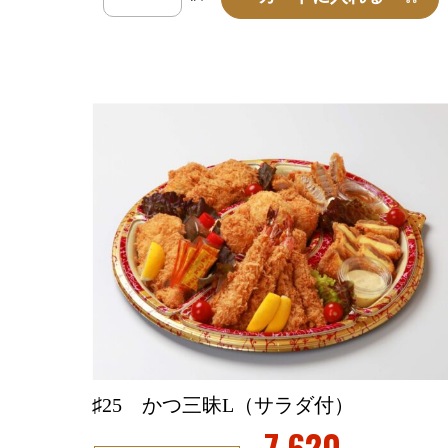
♯25 かつ三昧L（サラダ付）
7,620