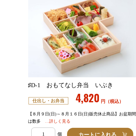
♯D-1 おもてなし弁当 いぶき
4,820
仕出し・お弁当
円（税込）
【８月９日(日)～８月１６日(日)販売休止商品】お盆期
は数多
…詳しく見る