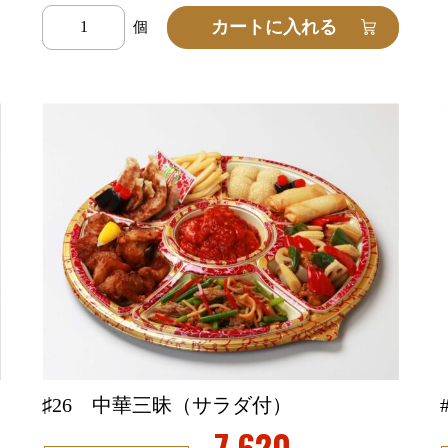
♯26 中華三昧（サラダ付）
7,620