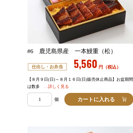
#6 鹿児島県産 一本鰻重（松）
5,560
仕出し・お弁当
円（税込）
【８月９日(日)～８月１６日(日)販売休止商品】お盆期
は数多
…詳しく見る