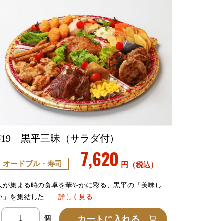
♯19 黒平三昧（サラダ付）
7,620
オードブル・寿司
円（税込）
人が集まる時の食卓を華やかに彩る、黒平の「美味し
い」を集結した
…詳しく見る