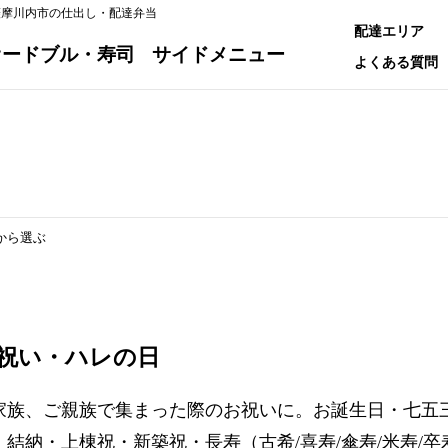
薩摩川内市の仕出し・配達弁当
配達エリア
オードブル・寿司
サイドメニュー
よくある質問
から選ぶ
祝い・ハレの日
家族、ご親族で集まった際のお祝いに。お誕生日・七五
・結納・上棟祝・新築祝・長寿（古希/喜寿/傘寿/米寿/卒