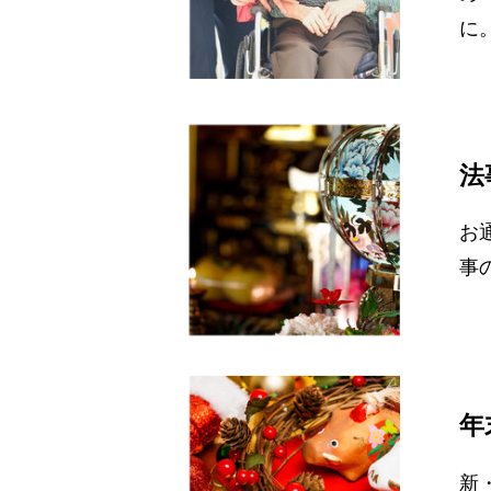
に
法
お
事
年
新