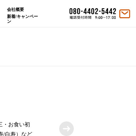
会社概要
新着/キャンペー
ン
三・お食い初
寿/白寿）など