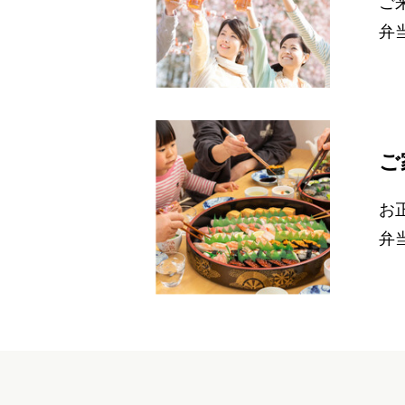
ご
弁
ご
お
弁