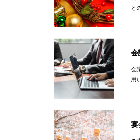
と
会
会
用
宴