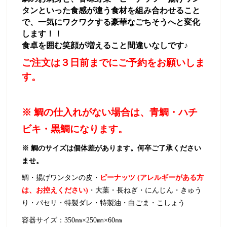
タンといった
食感が違う食材を組み合わせること
で、一気に
ワクワクする豪華なごちそうへと変化
します！！
食卓を囲む笑顔が増えること間違いなしです♪
ご注文は３
日前までにご予約をお願いしま
す。
※ 鯛の仕入れがない場合は、青鯛・ハチ
ビキ・黒鯛になります。
※ 鯛のサイズは個体差があります。何卒ご了承ください
ませ。
鯛・揚げワンタンの皮・
ピーナッツ (アレルギーがある方
は、お控えください)
・大葉・長ねぎ・にんじん・きゅう
り・パセリ・特製ダレ・特製油・白ごま・こしょう
容器サイズ：350㎜×250㎜×60㎜