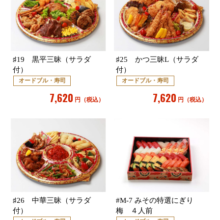
♯19 黒平三昧（サラダ
♯25 かつ三昧L（サラダ
付）
付）
オードブル・寿司
オードブル・寿司
7,620
7,620
円（税込）
円（税込）
♯26 中華三昧（サラダ
#M-7 みその特選にぎり
付）
梅 ４人前