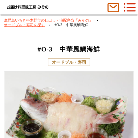
鹿児島いちき串木野市の仕出し・宅配弁当「みその」
オードブル・寿司を探す
#O-3 中華風鯛海鮮
#O-3 中華風鯛海鮮
オードブル・寿司